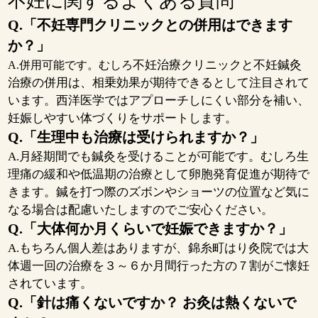
不妊に関するよくある質問
Q.「不妊専門クリニックとの併用はできます
か？」
不妊治療クリニックと不妊鍼灸
A.併用可能です。むしろ
治療の併用は、相乗効果が期待できるとして注目されて
います。西洋医学ではアプローチしにくい部分を補い、
妊娠しやすい体づくりをサポートします。
Q.「生理中も治療は受けられますか？」
A.月経期間でも鍼灸を受けることが可能です。むしろ生
理痛の緩和や低温期の治療として卵胞発育促進が期待で
きます。鍼を打つ際のズボンやショーツの位置など気に
なる場合は配慮いたしますのでご安心ください。
Q.「大体何か月くらいで妊娠できますか？」
A.もちろん個人差はありますが、錦糸町はり灸院では大
体週一回の治療を３～６か月間行った方の７割がご懐妊
されています。
Q.「針は痛くないですか？ お灸は熱くないで