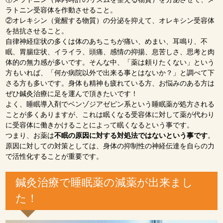
ラトニン受容体を作動させること。
②オレキシン（覚醒する物質）の分泌を抑えて、オレキシン受容体
を拮抗させること。
自律神経症状の多くは体のあちこちが痛い、めまい、耳鳴り、不
眠、胃腸症状、イライラ、頭痛、感情の抑揚、息苦しさ、思考と肉
体的の無力感が多いです。そんな中、「薬は頼りたくない」という
方もいれば、「何か病院以外で出来る事とはないか？」と調べて下
さる方も多いです。身体も精神も疲れている方、お悩みのある方は
ぜひ鍼灸治療に足を運んで頂きたいです！
よく、睡眠導入剤でベンゾジアゼピン系という睡眠薬が処方される
ことが多くありますが、これは眠くなる受容体に対して薬が代わり
に受容体に働きかけることによって眠くなるという事です。
つまり、お薬は
不眠の原因に対する対処法ではないという事です
。
原因に対しての対策としては、身体の抑制性の神経伝達を自らの力
で活性化することが重要です。
鍼灸治療で睡眠薬の減薬が出来まし
た！