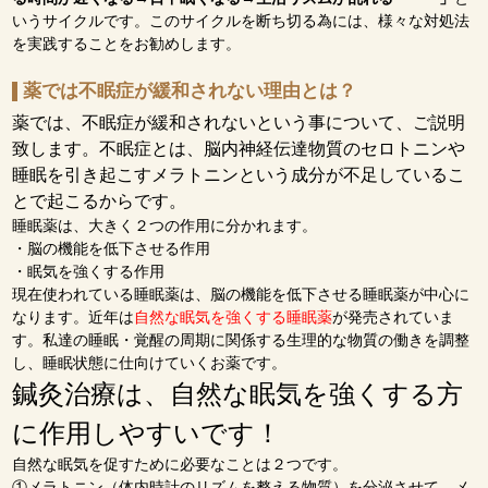
いうサイクルです。このサイクルを断ち切る為には、様々な対処法
を実践することをお勧めします。
薬では不眠症が緩和されない理由とは？
薬では、不眠症が緩和されないという事について、ご説明
致します。不眠症とは、脳内神経伝達物質のセロトニンや
睡眠を引き起こすメラトニンという成分が不足しているこ
とで起こるからです。
睡眠薬は、大きく２つの作用に分かれます。
・脳の機能を低下させる作用
・眠気を強くする作用
現在使われている睡眠薬は、
脳の機能を低下させる睡眠薬
が中心に
なります。近年は
自然な眠気を強くする睡眠薬
が発売されていま
す。私達の睡眠・覚醒の周期に関係する生理的な物質の働きを調整
し、睡眠状態に仕向けていくお薬です。
鍼灸治療は、
自然な眠気を強くする方
に作用しやすいです！
自然な眠気を促すために必要なことは２つです。
①メラトニン（体内時計のリズムを整える物質）を分泌させて、メ