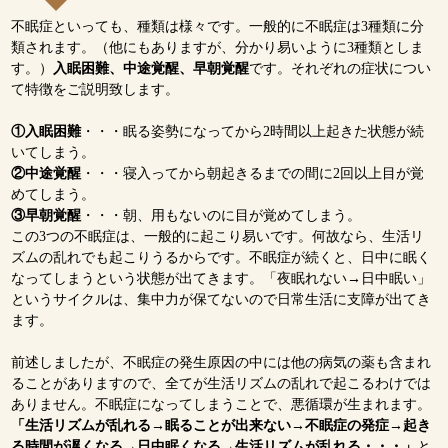
不眠症といっても、種類は様々です。一般的に不眠症は3種類に分
類されます。（他にもありますが、分かり易いように3種類としま
す。）
入眠困難、中途覚醒、早朝覚醒
です。それぞれの症状につい
て特徴をご説明致します。
①入眠困難
・・・眠る姿勢になってから2時間以上起きた状態が続
いてしまう。
②中途覚醒
・・・寝入ってから朝起きるまでの間に2回以上目が覚
めてしまう。
③早朝覚醒
・・・朝、用もないのに目が覚めてしまう。
この3つの不眠症は、一般的に起こり易いです。何故なら、生活リ
ズムの乱れでも起こりうるからです。不眠症が続くと、日中に眠く
なってしまうという状態が出てきます。「夜眠れない→日中眠い」
というサイクルは、集中力が保てないので日常生活に支障が出てき
ます。
前述しましたが、不眠症の発生原因の中には他の病気の薬も含まれ
ることがありますので、全てが生活リズムの乱れで起こるわけでは
ありません。不眠症になってしまうことで、悪循環が生まれます。
「生活リズムが乱れる→眠ることが出来ない→不眠症の発症→起き
る時間が遅くなる→日中眠くなる→生活リズムが乱れる・・・」
と