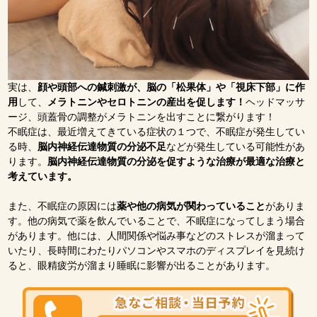
実は、
顔や頭部への鍼刺激が、脳の「松果体」や「視床下部」に作
用
して、
メラトニンやセロトニンの産出を促します！
ヘッドマッサ
ージ、頭蓋骨の調整がメラトニンを出すことに繋がります！
不眠症は、最近増えてきている症状の１つで、不眠症が発生してい
る時、
脳内神経伝達物質の分泌不足
などが発生している可能性があ
ります。
脳内神経伝達物質の分泌を促すような治療が最適な治療と
考えています。
また、不眠症の原因には
薬や他の病気が関わっていること
がありま
す。他の病気で薬を飲んでいることで、不眠症になってしまう場合
があります。他には、人間関係や悩み事などのストレスが溜まって
いたり、長時間にわたりパソコンやスマホのディスプレイを見続け
ると、眼精疲労が溜まり睡眠に影響が出ることがあります。