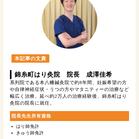
本記事の文責
錦糸町はり灸院 院長 成澤佳希
系列院である本八幡鍼灸院で約8年間、妊娠希望の方
や自律神経症状・うつの方やマタニティーの治療など
幅広く治療。延べ約2万人の治療経験後、錦糸町はり
灸院の院長に就任。
院長先生所有資格
はり師免許
きゅう師免許