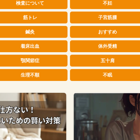
検査について
不妊
筋トレ
子宮筋腫
鍼灸
おすすめ
着床出血
体外受精
顎関節症
五十肩
生理不順
不眠