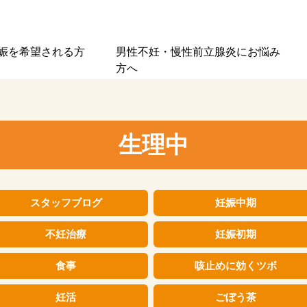
娠を
希望される方
男性不妊・慢性前立腺炎に
お悩み
方へ
生理中
スタッフブログ
妊娠中期
不妊治療
妊娠初期
食事
咳止めに効くツボ
妊活
ごぼう茶