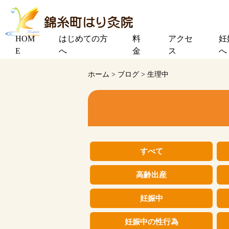
HOM
はじめての方
料
アクセ
妊
E
へ
金
ス
へ
ホーム
>
ブログ
>
生理中
すべて
高齢出産
妊娠中
妊娠中の性行為