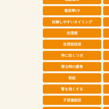
着床率UP
妊娠しやすいタイミング
生理痛
生理前症状
痔に効くツボ
寝る時の腹巻
勃起
腎を強くする
子宮腺筋症