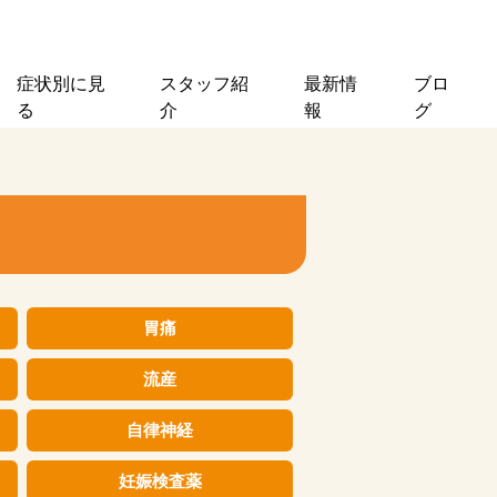
症状別に見
スタッフ紹
最新情
ブロ
る
介
報
グ
胃痛
流産
自律神経
妊娠検査薬