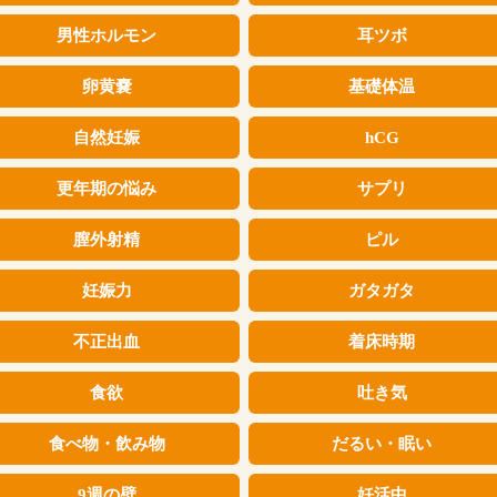
男性ホルモン
耳ツボ
卵黄嚢
基礎体温
自然妊娠
hCG
更年期の悩み
サプリ
膣外射精
ピル
妊娠力
ガタガタ
不正出血
着床時期
食欲
吐き気
食べ物・飲み物
だるい・眠い
9週の壁
妊活中