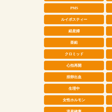
PMS
ルイボスティー
経産婦
亜鉛
クロミッド
心拍再開
排卵出血
生理中
女性ホルモン
流産確率