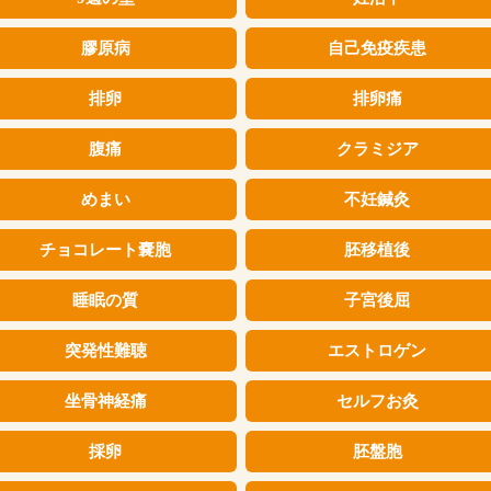
膠原病
自己免疫疾患
排卵
排卵痛
腹痛
クラミジア
めまい
不妊鍼灸
チョコレート嚢胞
胚移植後
睡眠の質
子宮後屈
突発性難聴
エストロゲン
坐骨神経痛
セルフお灸
採卵
胚盤胞