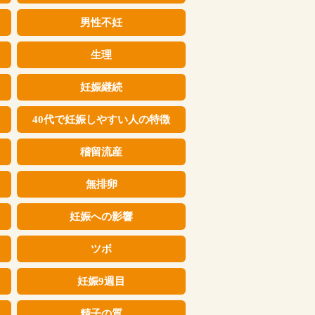
男性不妊
生理
妊娠継続
40代で妊娠しやすい人の特徴
稽留流産
無排卵
妊娠への影響
ツボ
妊娠9週目
精子の質