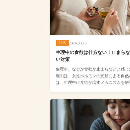
2026.03.15
PMS
生理中の食欲は仕方ない！止まらな
い対策
生理中、なぜか食欲が止まらないと感じ
理由は、女性ホルモンの変動による自然
は、生理中に食欲が増すメカニズムを解
の太らない食事のコツや具体的 […...