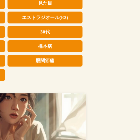
見た目
エストラジオール(E2)
30代
橋本病
股関節痛