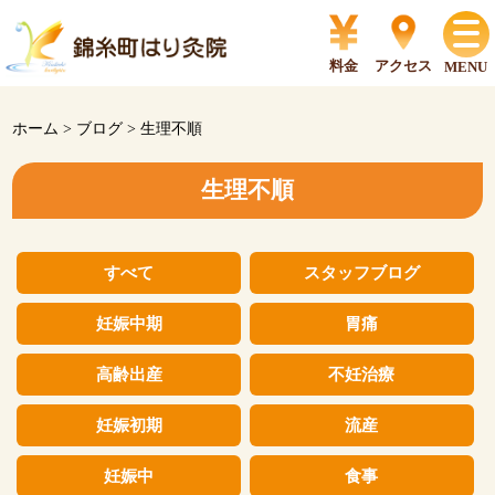
料金
アクセス
MENU
ホーム
>
ブログ
>
生理不順
生理不順
すべて
スタッフブログ
妊娠中期
胃痛
高齢出産
不妊治療
妊娠初期
流産
妊娠中
食事