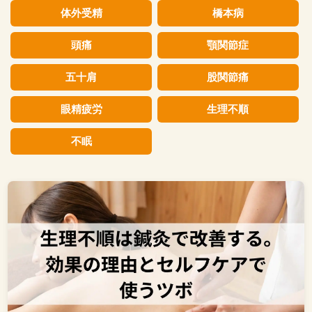
体外受精
橋本病
頭痛
顎関節症
五十肩
股関節痛
眼精疲労
生理不順
不眠