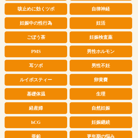
咳止めに効くツボ
自律神経
妊娠中の性行為
妊活
ごぼう茶
妊娠検査薬
PMS
男性ホルモン
耳ツボ
男性不妊
ルイボスティー
卵黄嚢
基礎体温
生理
経産婦
自然妊娠
hCG
妊娠継続
亜鉛
更年期の悩み