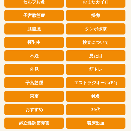
セルフお灸
おまたカイロ
子宮腺筋症
採卵
胚盤胞
タンポポ茶
授乳中
検査について
不妊
見た目
外見
筋トレ
子宮筋腫
エストラジオール(E2)
東京
鍼灸
おすすめ
30代
起立性調節障害
着床出血