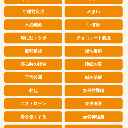
生理前症状
めまい
不妊鍼灸
いぼ痔
痔に効くツボ
チョコレート嚢胞
胚移植後
陽性反応
寝る時の腹巻
睡眠の質
子宮後屈
鍼灸治療
勃起
突発性難聴
エストロゲン
東洋医学
腎を強くする
坐骨神経痛