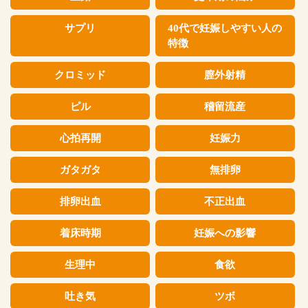
サプリ
40代で妊娠しやすい人の
特徴
クロミッド
膣外射精
ピル
稽留流産
心拍再開
妊娠力
ガタガタ
無排卵
排卵出血
不正出血
着床時期
妊娠への影響
生理中
食欲
吐き気
ツボ