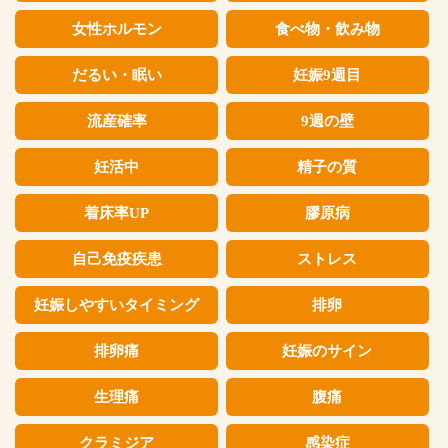
女性ホルモン
食べ物・飲み物
だるい・眠い
妊娠9週目
流産確率
9週の壁
妊活中
精子の質
着床率UP
膠原病
自己免疫疾患
ストレス
妊娠しやすいタイミング
排卵
排卵痛
妊娠のサイン
生理痛
腹痛
クラミジア
感染症