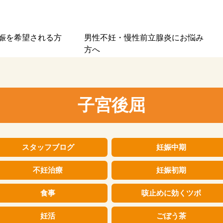
娠を
希望される方
男性不妊・慢性前立腺炎に
お悩み
方へ
子宮後屈
スタッフブログ
妊娠中期
不妊治療
妊娠初期
食事
咳止めに効くツボ
妊活
ごぼう茶