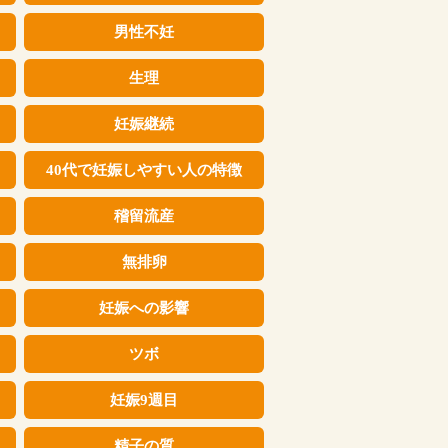
男性不妊
生理
妊娠継続
40代で妊娠しやすい人の特徴
稽留流産
無排卵
妊娠への影響
ツボ
妊娠9週目
精子の質