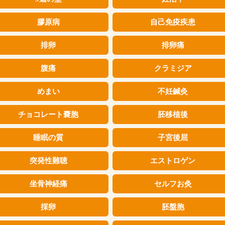
膠原病
自己免疫疾患
排卵
排卵痛
腹痛
クラミジア
めまい
不妊鍼灸
チョコレート嚢胞
胚移植後
睡眠の質
子宮後屈
突発性難聴
エストロゲン
坐骨神経痛
セルフお灸
採卵
胚盤胞