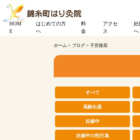
HOM
はじめての方
料
アクセ
妊
E
へ
金
ス
へ
ホーム
>
ブログ
>
子宮後屈
すべて
高齢出産
妊娠中
妊娠中の性行為