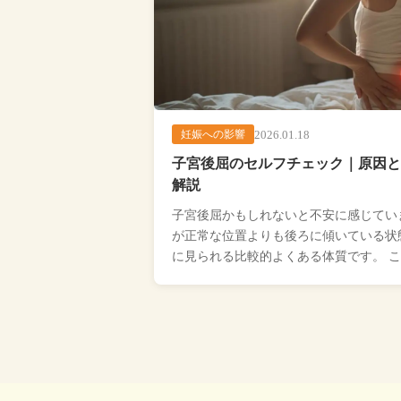
2026.01.18
妊娠への影響
子宮後屈のセルフチェック｜原因と
解説
子宮後屈かもしれないと不安に感じてい
が正常な位置よりも後ろに傾いている状
に見られる比較的よくある体質です。 
宮後屈の症状セルフチェックリ […...