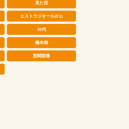
見た目
エストラジオール(E2)
30代
橋本病
股関節痛