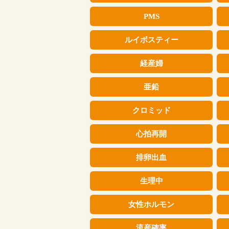
PMS
ルイボスティー
経産婦
亜鉛
クロミッド
心拍再開
排卵出血
生理中
女性ホルモン
流産確率