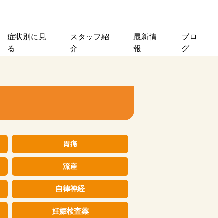
症状別に見
スタッフ紹
最新情
ブロ
る
介
報
グ
胃痛
流産
自律神経
妊娠検査薬