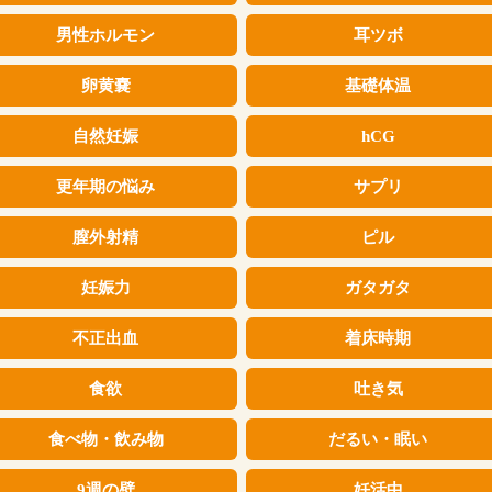
男性ホルモン
耳ツボ
卵黄嚢
基礎体温
自然妊娠
hCG
更年期の悩み
サプリ
膣外射精
ピル
妊娠力
ガタガタ
不正出血
着床時期
食欲
吐き気
食べ物・飲み物
だるい・眠い
9週の壁
妊活中