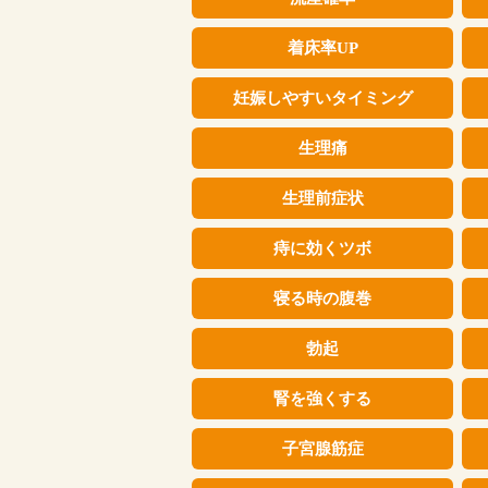
着床率UP
妊娠しやすいタイミング
生理痛
生理前症状
痔に効くツボ
寝る時の腹巻
勃起
腎を強くする
子宮腺筋症