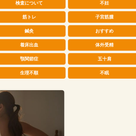
検査について
不妊
筋トレ
子宮筋腫
鍼灸
おすすめ
着床出血
体外受精
顎関節症
五十肩
生理不順
不眠