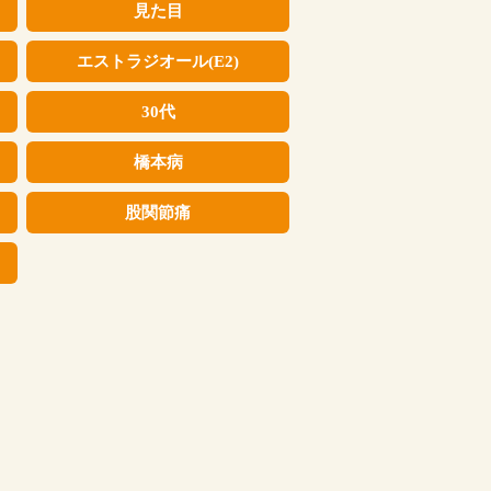
見た目
エストラジオール(E2)
30代
橋本病
股関節痛