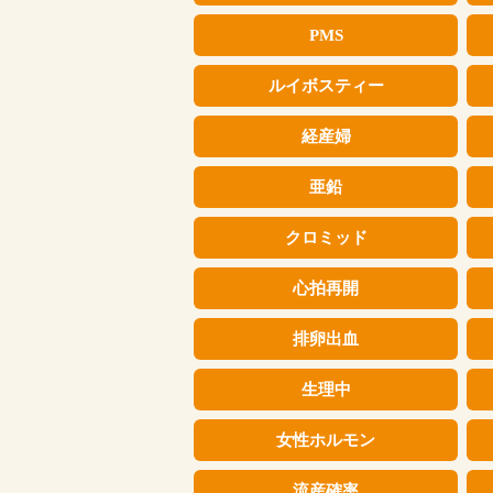
PMS
ルイボスティー
経産婦
亜鉛
クロミッド
心拍再開
排卵出血
生理中
女性ホルモン
流産確率