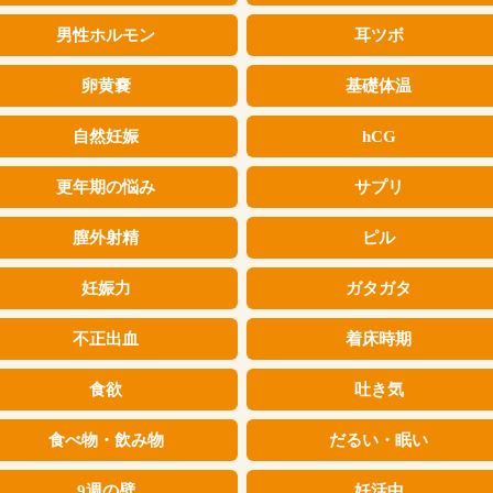
男性ホルモン
耳ツボ
卵黄嚢
基礎体温
自然妊娠
hCG
更年期の悩み
サプリ
膣外射精
ピル
妊娠力
ガタガタ
不正出血
着床時期
食欲
吐き気
食べ物・飲み物
だるい・眠い
9週の壁
妊活中