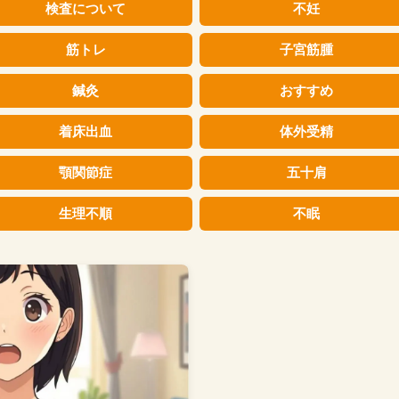
検査について
不妊
筋トレ
子宮筋腫
鍼灸
おすすめ
着床出血
体外受精
顎関節症
五十肩
生理不順
不眠