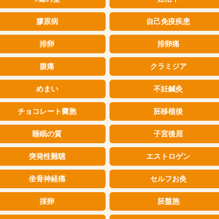
膠原病
自己免疫疾患
排卵
排卵痛
腹痛
クラミジア
めまい
不妊鍼灸
チョコレート嚢胞
胚移植後
睡眠の質
子宮後屈
突発性難聴
エストロゲン
坐骨神経痛
セルフお灸
採卵
胚盤胞