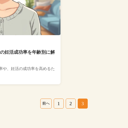
代の妊活成功率を年齢別に解
率や、妊活の成功率を高めるた
1
2
3
前へ