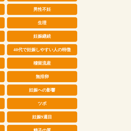
男性不妊
生理
妊娠継続
40代で妊娠しやすい人の特徴
稽留流産
無排卵
妊娠への影響
ツボ
妊娠9週目
精子の質