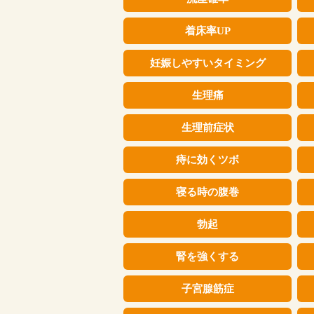
着床率UP
妊娠しやすいタイミング
生理痛
生理前症状
痔に効くツボ
寝る時の腹巻
勃起
腎を強くする
子宮腺筋症