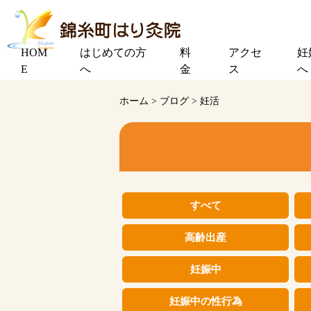
HOM
はじめての方
料
アクセ
妊
E
へ
金
ス
へ
ホーム
>
ブログ
>
妊活
すべて
高齢出産
妊娠中
妊娠中の性行為