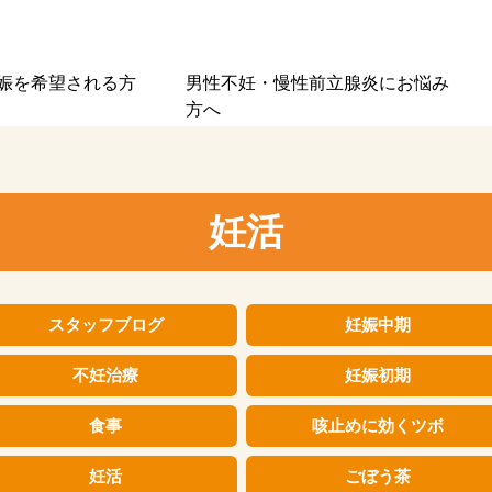
娠を
希望される方
男性不妊・慢性前立腺炎に
お悩み
方へ
妊活
スタッフブログ
妊娠中期
不妊治療
妊娠初期
食事
咳止めに効くツボ
妊活
ごぼう茶