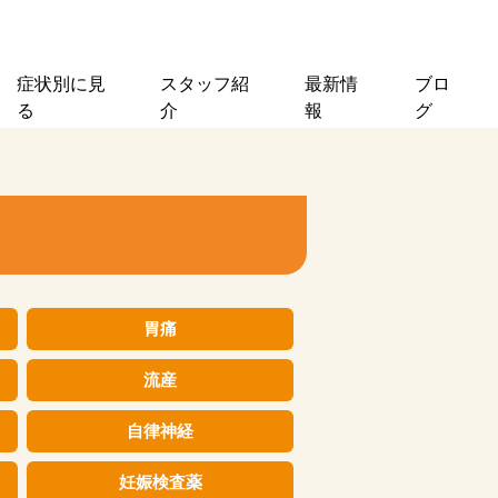
症状別に見
スタッフ紹
最新情
ブロ
る
介
報
グ
胃痛
流産
自律神経
妊娠検査薬