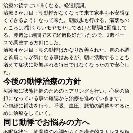
治療の後すごい眠くなる。経過順調。
治療３か月目：朝動悸がなくなって来て家事も不安感な
くできるようになって来た。朝散歩も行ける。溝落ちの
ところは2割くらいモヤモヤしてるけど順調に回復して
る。翌週は1週間で来て経過良好だったので、2週ペー
スで調整する方針にした。
治療４か月目：朝の動悸はかなり改善された。胃の不調
と首肩こりが気になる事はあるが、朝に活動することも
増えて症状に影響される毎日ではなくなったので安心し
た。
今後の動悸治療の方針
毎診療に状態把握のためのヒアリングを行い、心身の負
担になっている事の確認から治療を進めていきます。
心包経に補法を行う。呼吸、血圧、脈拍の調整をするた
めに治療をしていく。
同じ動悸でお悩みの方へ
不眠症状は、筋骨格の不調からくる構造的ストレスや精