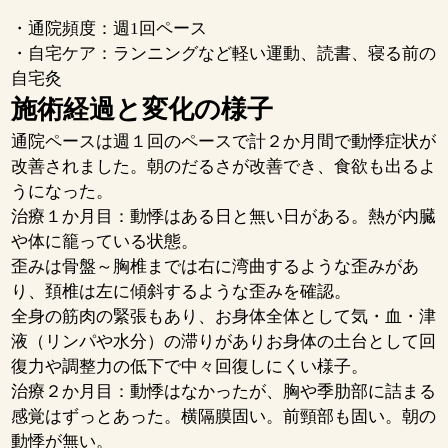
・通院頻度：週1回ペース
・自宅ケア：ランニングなど軽い運動、読書、寝る前の
自宅灸
施術経過と変化の様子
通院ペースは週１回のペースで計２か月間で動悸症状が
改善されました。朝のだるさが改善でき、食欲も出るよ
うになった。
治療１か月目：動悸はある日と無い日がある。熱が内臓
や体に籠っている状態。
歪みは骨盤～胸椎までは右に湾曲するような歪みがあ
り、頚椎は左に傾斜するような歪みを確認。
全身の筋肉の緊張もあり、お身体全体として気・血・津
液（リンパや水分）の滞りがありお身体の土台として回
復力や調整力の低下で中々回復しにくい様子。
治療２か月目：動悸はなかったが、胸や季肋部に詰まる
感覚はずっとあった。横隔膜固い。前頸部も固い。朝の
動悸が無い。